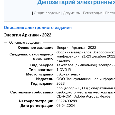
Депозитарий электронных
|
Общие сведения
|
Документы
|
Регистрация
|
Платн
Описание электронного издания
Энергия Арктики - 2022
Основные сведения
Основное заглавие
Энергия Арктики - 2022
сборник материалов Всероссийско
Сведения, относящиеся
конференции, 21-23 декабря 2022 
к заглавию
издание
Вид ресурса
Текстовое (символьное) электрон
Тип носителя
1 DVD-R
Место издания
г. Архангельск
Издатель
ООО "Консультационное информа
Год издания
2023
процессор - 1,3 Гц ; оперативная
Системные требования
свободного места на жестком диск
CD-ROM ; Adobe Acrobat Reader
№ госрегистрации
0322400289
Дата регистрации
09.04.2024