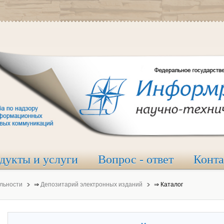
дукты и услуги
Вопрос - ответ
Конт
льности
⇒
Депозитарий электронных изданий
⇒
Каталог