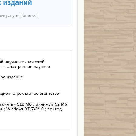
 изданий
ые услуги
|
Каталог
|
й научно-технической
г. : электронное научное
ное издание
ционно-рекламное агентство"
 память - 512 Мб ; минимум 52 Мб
е ; Windows ХР/7/8/10 ; привод