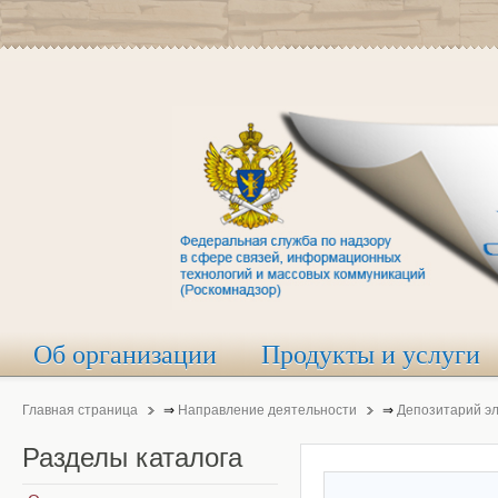
Об организации
Продукты и услуги
Главная страница
⇒
Направление деятельности
⇒
Депозитарий э
Разделы
каталога