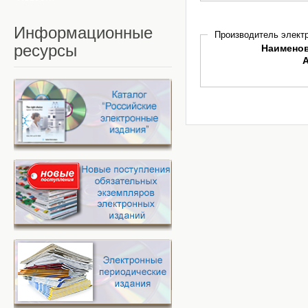
Информационные
Производитель электр
ресурсы
Наимено