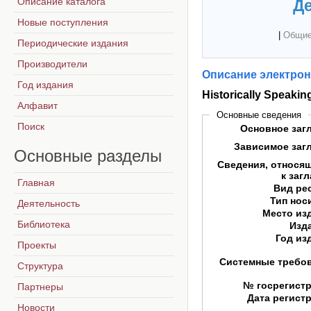
Описание каталога
Де
Новые поступления
|
Общие
Периодические издания
Производители
Описание электрон
Год издания
Historically Speakin
Алфавит
Основные сведения
Поиск
Основное заг
Зависимое заг
Основные
разделы
Сведения, относя
к заг
Главная
Вид ре
Тип нос
Деятельность
Место из
Библиотека
Изд
Год из
Проекты
Системные требо
Структура
№ госрегист
Партнеры
Дата регист
Новости