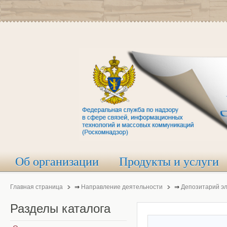
Об организации
Продукты и услуги
Главная страница
⇒
Направление деятельности
⇒
Депозитарий э
Разделы
каталога