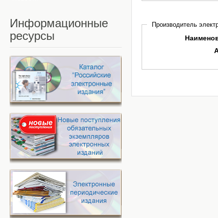
Информационные
Производитель электр
ресурсы
Наимено