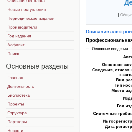
Описание каталога
Де
Новые поступления
|
Общие
Периодические издания
Производители
Описание электрон
Год издания
Профессиональная
Алфавит
Основные сведения
Поиск
Авт
Основные
разделы
Основное заг
Сведения, относя
к заг
Главная
Вид ре
Тип нос
Деятельность
Место из
Библиотека
Изд
Проекты
Год из
Структура
Системные требо
№ госрегист
Партнеры
Дата регист
Новости