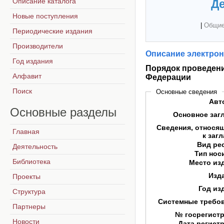
Описание каталога
Де
Новые поступления
|
Общие
Периодические издания
Производители
Описание электрон
Год издания
Порядок проведени
Алфавит
Федерации
Поиск
Основные сведения
Авт
Основные
разделы
Основное заг
Сведения, относя
Главная
к заг
Вид ре
Деятельность
Тип нос
Библиотека
Место из
Изд
Проекты
Год из
Структура
Системные требо
Партнеры
№ госрегист
Новости
Дата регист