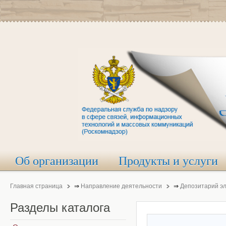
Об организации
Продукты и услуги
Главная страница
⇒
Направление деятельности
⇒
Депозитарий э
Разделы
каталога