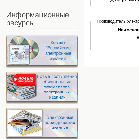
Информационные
ресурсы
Производитель электр
Наимено