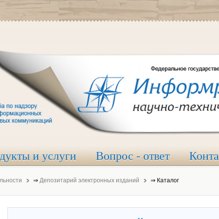
дукты и услуги
Вопрос - ответ
Конт
льности
⇒
Депозитарий электронных изданий
⇒
Каталог