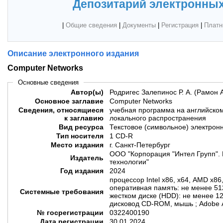
Депозитарий электронных
|
Общие сведения
|
Документы
|
Регистрация
|
Платн
Описание электронного издания
Computer Networks
Основные сведения
Автор(ы)
Родригес Залепинос Р. А. (Рамон 
Основное заглавие
Computer Networks
Сведения, относящиеся
учебная программа на английском
к заглавию
локального распространения
Вид ресурса
Текстовое (символьное) электрон
Тип носителя
1 CD-R
Место издания
г. Санкт-Петербург
ООО "Корпорация "Интел Групп". 
Издатель
технологии"
Год издания
2024
процессор Intel х86, х64, AMD х86
оперативная память: не менее 51
Системные требования
жестком диске (HDD): не менее 12
дисковод CD-ROM, мышь ; Adobe 
№ госрегистрации
0322400190
Дата регистрации
30.01.2024