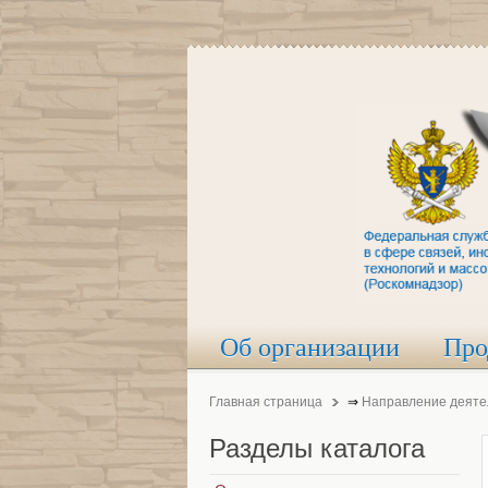
Об организации
Про
Главная страница
⇒
Направление деяте
Разделы
каталога