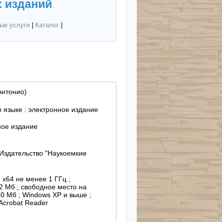
 изданий
ые услуги
|
Каталог
|
Антонио)
 языке : электронное издание
ное издание
Издательство "Наукоемкие
, х64 не менее 1 ГГц ;
2 Мб ; свободное место на
0 Мб ; Windows XP и выше ;
Acrobat Reader