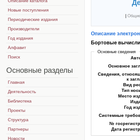
Описание каталога
Де
Новые поступления
|
Общие
Периодические издания
Производители
Описание электрон
Год издания
Бортовые вычисли
Алфавит
Основные сведения
Поиск
Авт
Основное заг
Основные
разделы
Сведения, относя
к заг
Главная
Вид ре
Тип нос
Деятельность
Место из
Библиотека
Изд
Год из
Проекты
Системные требо
Структура
№ госрегист
Партнеры
Дата регист
Новости