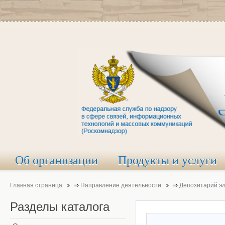
Об организации
Продукты и услуги
Главная страница
⇒
Направление деятельности
⇒
Депозитарий э
Разделы
каталога