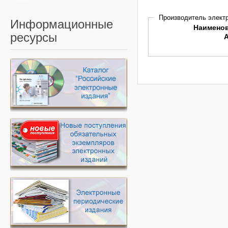
Производитель электр
Информационные
Наимено
ресурсы