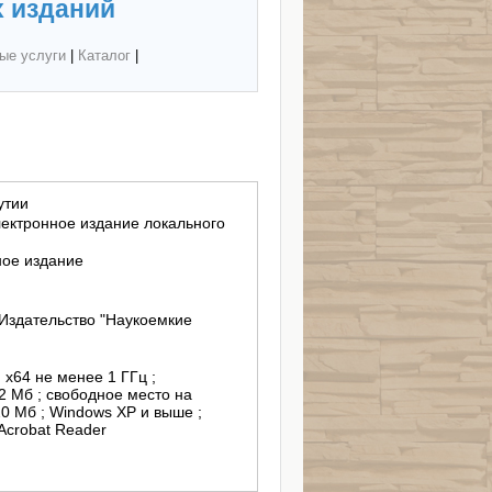
 изданий
ые услуги
|
Каталог
|
утии
лектронное издание локального
ное издание
Издательство "Наукоемкие
, х64 не менее 1 ГГц ;
2 Мб ; свободное место на
0 Мб ; Windows XP и выше ;
Acrobat Reader