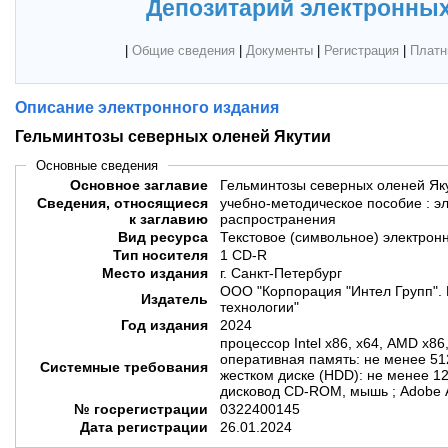
Депозитарий электронных
|
Общие сведения
|
Документы
|
Регистрация
|
Платн
Описание электронного издания
Гельминтозы северных оленей Якутии
Основные сведения
Основное заглавие
Гельминтозы северных оленей Як
Сведения, относящиеся
учебно-методическое пособие : э
к заглавию
распространения
Вид ресурса
Текстовое (символьное) электрон
Тип носителя
1 CD-R
Место издания
г. Санкт-Петербург
ООО "Корпорация "Интел Групп". 
Издатель
технологии"
Год издания
2024
процессор Intel х86, х64, AMD х86
оперативная память: не менее 51
Системные требования
жестком диске (HDD): не менее 12
дисковод CD-ROM, мышь ; Adobe 
№ госрегистрации
0322400145
Дата регистрации
26.01.2024