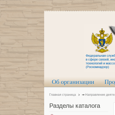
Об организации
Про
Главная страница
⇒
Направление деяте
Разделы
каталога