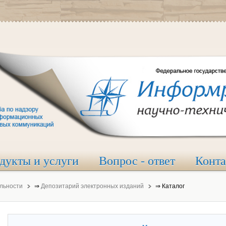
дукты и услуги
Вопрос - ответ
Конт
льности
⇒
Депозитарий электронных изданий
⇒
Каталог