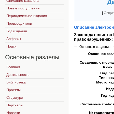
Описание каталога
Де
Новые поступления
|
Общие
Периодические издания
Производители
Описание электрон
Год издания
Законодательство
Алфавит
правонарушениях:
Поиск
Основные сведения
Основное заг
Основные
разделы
Сведения, относя
к заг
Главная
Вид ре
Деятельность
Тип нос
Библиотека
Место из
Изд
Проекты
Год из
Структура
Системные требо
Партнеры
Новости
№ госрегист