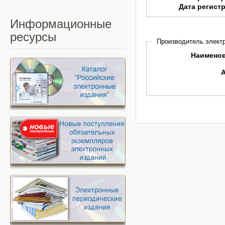
Дата регист
Информационные
ресурсы
Производитель электр
Наимено