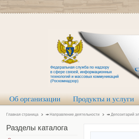
Об организации
Продукты и услуги
Главная страница
⇒
Направление деятельности
⇒
Депозитарий э
Разделы
каталога