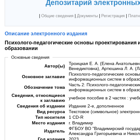
Депозитарий электронных
|
Общие сведения
|
Документы
|
Регистрация
|
Платн
Описание электронного издания
Психолого-педагогические основы проектирования
образовании
Основные сведения
Троицкая Е. А. (Елена Анатольевна
Автор(ы)
Венедиктовна), Артюшина Л. А. (
Психолого-педагогические основ
Основное заглавие
информационных систем в образ
Часть 2: Психолого-педагогическ
Обозначение тома
информационных систем в образ
Сведения, относящиеся
учебное пособие в 2 частях : уче
к заглавию
Сведения об издании
Издание 2-е, дополненное
Вид ресурса
Текстовое (символьное) электрон
Тип носителя
1 CD-R
Место издания
г. Владимир
ФГБОУ ВО "Владимирский государ
Издатель
Александра Григорьевича и Никол
Год издания
2023