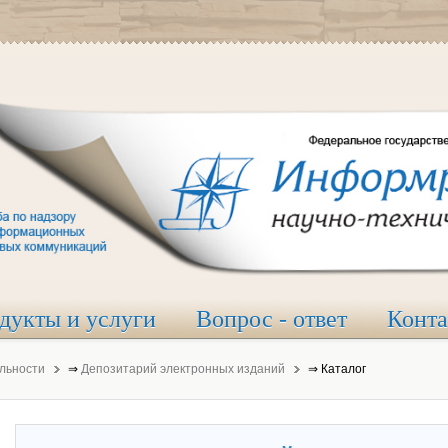
дукты и услуги
Вопрос - ответ
Конт
льности
⇒
Депозитарий электронных изданий
⇒
Каталог