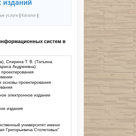
 изданий
ые услуги
|
Каталог
|
 информационных систем в
), Спирина Т. В. (Татьяна
Лариса Андреевна)
ы проектирования
овании
ие основы проектирования
овании
бное электронное издание
ное издание
ственный университет имени
ая Григорьевича Столетовых"