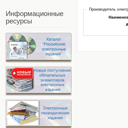
Производитель электр
Информационные
Наимено
ресурсы