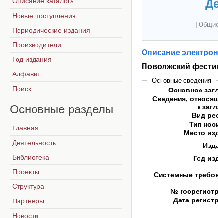
Описание каталога
Де
Новые поступления
|
Общие
Периодические издания
Производители
Описание электрон
Год издания
Поволжский фестив
Алфавит
Основные сведения
Поиск
Основное заг
Сведения, относя
Основные
разделы
к заг
Вид ре
Тип нос
Главная
Место из
Деятельность
Изд
Библиотека
Год из
Проекты
Системные требо
Структура
№ госрегист
Дата регист
Партнеры
Новости