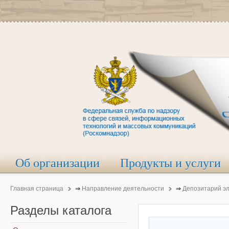
Об организации
Продукты и услуги
Главная страница
⇒
Направление деятельности
⇒
Депозитарий э
Разделы
каталога