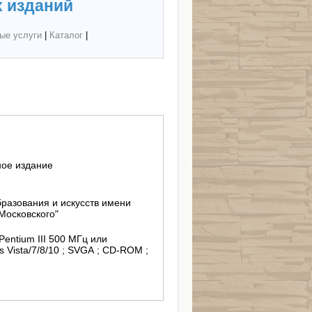
 изданий
ые услуги
|
Каталог
|
ное издание
разования и искусств имени
Московского"
entium III 500 МГц или
 Vista/7/8/10 ; SVGA ; СD-ROM ;