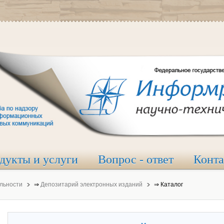
дукты и услуги
Вопрос - ответ
Конт
льности
⇒
Депозитарий электронных изданий
⇒
Каталог