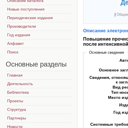
Описание каталога
Де
Новые поступления
|
Общие
Периодические издания
Производители
Описание электрон
Год издания
Повышение прочно
Алфавит
после интенсивно
Поиск
Основные сведения
Авт
Основные
разделы
Основное заг
Главная
Сведения, относя
к заг
Деятельность
Вид ре
Библиотека
Тип нос
Место из
Проекты
Изд
Структура
Год из
Партнеры
Системные требо
Новости