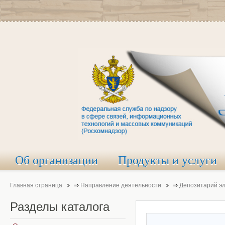
Об организации
Продукты и услуги
Главная страница
⇒
Направление деятельности
⇒
Депозитарий э
Разделы
каталога