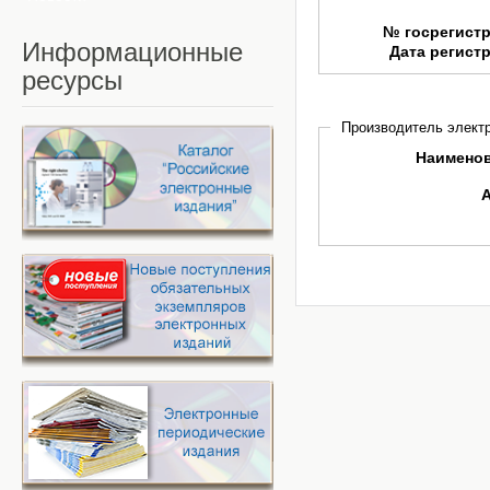
№ госрегист
Информационные
Дата регист
ресурсы
Производитель электр
Наимено