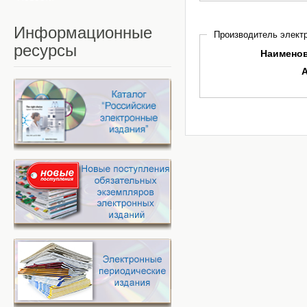
Информационные
Производитель электр
ресурсы
Наимено