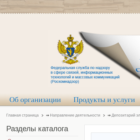
Об организации
Продукты и услуги
Главная страница
⇒
Направление деятельности
⇒
Депозитарий э
Разделы
каталога