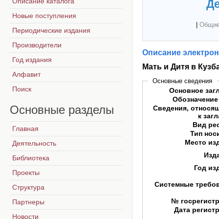
Описание каталога
Де
Новые поступления
|
Общие
Периодические издания
Производители
Описание электрон
Год издания
Мать и Дитя в Кузб
Алфавит
Основные сведения
Поиск
Основное заг
Обозначение
Основные
разделы
Сведения, относя
к заг
Вид ре
Главная
Тип нос
Место из
Деятельность
Изд
Библиотека
Год из
Проекты
Системные требо
Структура
№ госрегист
Партнеры
Дата регист
Новости