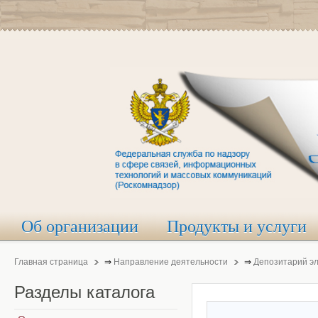
Об организации
Продукты и услуги
Главная страница
⇒
Направление деятельности
⇒
Депозитарий э
Разделы
каталога