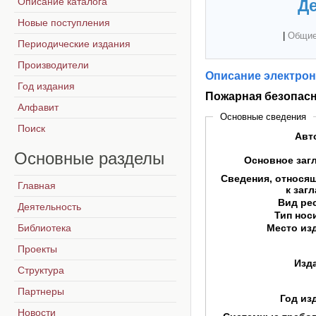
Описание каталога
Де
Новые поступления
|
Общие
Периодические издания
Производители
Описание электрон
Год издания
Пожарная безопасн
Алфавит
Основные сведения
Поиск
Авт
Основные
разделы
Основное заг
Сведения, относя
Главная
к заг
Вид ре
Деятельность
Тип нос
Библиотека
Место из
Проекты
Изд
Структура
Партнеры
Год из
Новости