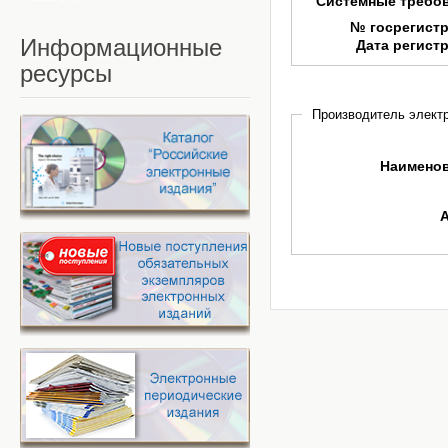
Системные требо
№ госрегист
Информационные
Дата регист
ресурсы
Производитель электр
Наимено