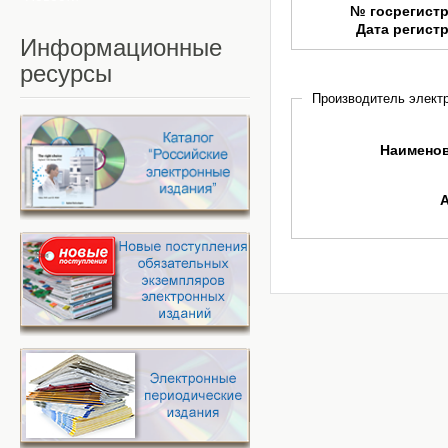
№ госрегист
Дата регист
Информационные
ресурсы
Производитель электр
Наимено