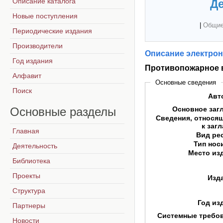
Описание каталога
Де
Новые поступления
|
Общие
Периодические издания
Производители
Описание электрон
Год издания
Противопожарное 
Алфавит
Основные сведения
Поиск
Авт
Основные
разделы
Основное заг
Сведения, относя
к заг
Главная
Вид ре
Тип нос
Деятельность
Место из
Библиотека
Проекты
Изд
Структура
Год из
Партнеры
Системные требо
Новости