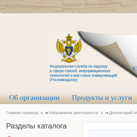
Об организации
Продукты и услуги
Главная страница
⇒
Направление деятельности
⇒
Депозитарий э
Разделы
каталога