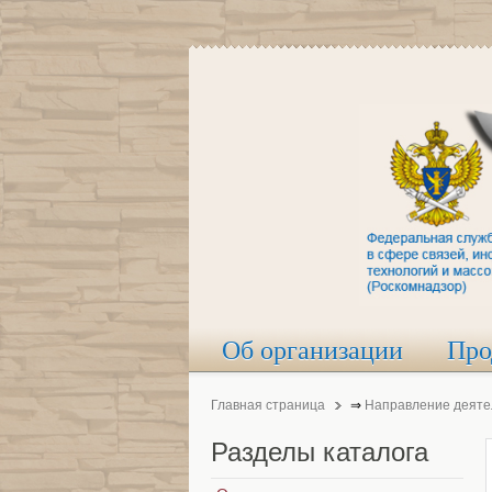
Об организации
Про
Главная страница
⇒
Направление деяте
Разделы
каталога