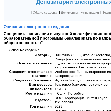
Депозитарий электронных
|
Общие сведения
|
Документы
|
Регистрация
|
Платн
Описание электронного издания
Специфика написания выпускной квалификационной
образовательной программы бакалавриата по напра
общественностью"
Основные сведения
Автор(ы)
Никитина О. О. (Оксана Олеговна
Специфика написания выпускной
Основное заглавие
студентов образовательной прог
направлению "Реклама и связи с
Сведения, относящиеся
учебное пособие : электронное и
к заглавию
распространения
Сведения об издании
Издание 2-е, дополненное и пер
Вид ресурса
Текстовое (символьное) электрон
Тип носителя
1 CD-R
Место издания
г. Санкт-Петербург
ООО "Корпорация "Интел Групп". 
Издатель
технологии"
Год издания
2023
Intel х86, х64, AMD х86, х64 не м