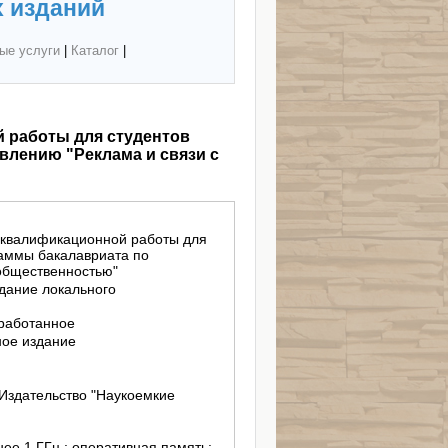
 изданий
ые услуги
|
Каталог
|
 работы для студентов
влению "Реклама и связи с
)
 квалификационной работы для
раммы бакалавриата по
 общественностью"
здание локального
еработанное
ное издание
Издательство "Наукоемкие
енее 1 ГГц ; оперативная память: