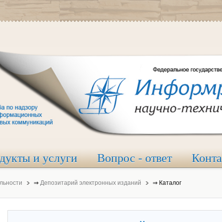
дукты и услуги
Вопрос - ответ
Конт
льности
⇒
Депозитарий электронных изданий
⇒
Каталог