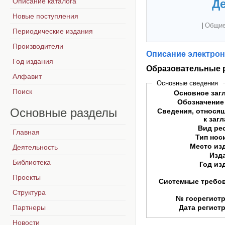
Описание каталога
Де
Новые поступления
|
Общие
Периодические издания
Производители
Описание электрон
Год издания
Образовательные 
Алфавит
Основные сведения
Поиск
Основное заг
Обозначение
Основные
разделы
Сведения, относя
к заг
Вид ре
Главная
Тип нос
Место из
Деятельность
Изд
Библиотека
Год из
Проекты
Системные требо
Структура
№ госрегист
Партнеры
Дата регист
Новости