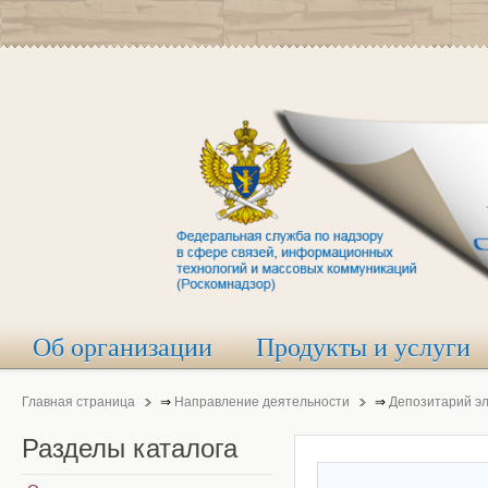
Об организации
Продукты и услуги
Главная страница
⇒
Направление деятельности
⇒
Депозитарий э
Разделы
каталога