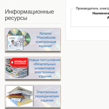
Производитель электр
Информационные
Наимено
ресурсы