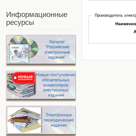
Информационные
Производитель электр
ресурсы
Наимено