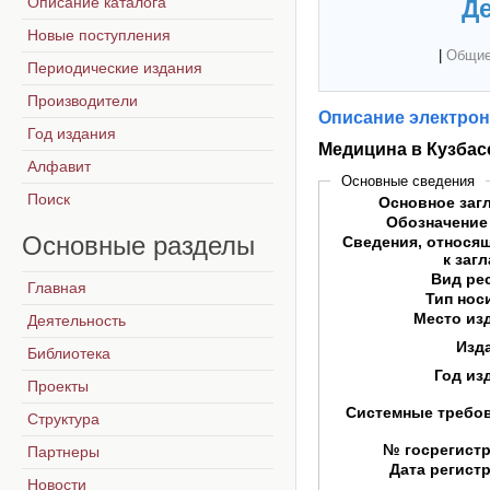
Описание каталога
Де
Новые поступления
|
Общие
Периодические издания
Производители
Описание электрон
Год издания
Медицина в Кузбасс
Алфавит
Основные сведения
Поиск
Основное заг
Обозначение
Основные
разделы
Сведения, относя
к заг
Вид ре
Главная
Тип нос
Место из
Деятельность
Изд
Библиотека
Год из
Проекты
Системные требо
Структура
№ госрегист
Партнеры
Дата регист
Новости