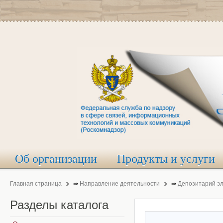
Об организации
Продукты и услуги
Главная страница
⇒
Направление деятельности
⇒
Депозитарий э
Разделы
каталога