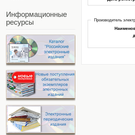
Информационные
Производитель электр
ресурсы
Наимено