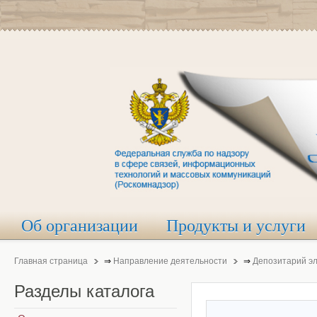
Об организации
Продукты и услуги
Главная страница
⇒
Направление деятельности
⇒
Депозитарий э
Разделы
каталога