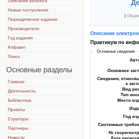
Описание каталога
Де
Новые поступления
|
Общие
Периодические издания
Производители
Описание электрон
Год издания
Практикум по инф
Алфавит
Основные сведения
Поиск
Авт
Основные
разделы
Основное заг
Сведения, относя
Главная
к заг
Вид ре
Деятельность
Тип нос
Библиотека
Место из
Изд
Проекты
Год из
Структура
Системные требо
Партнеры
№ госрегист
Новости
Дата регист