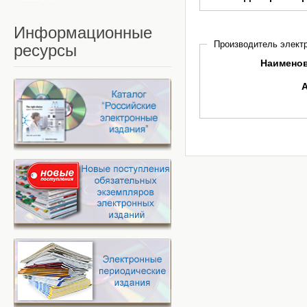
Информационные
Производитель электр
ресурсы
Наимено