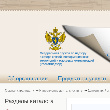
Об организации
Продукты и услуги
Главная страница
⇒
Направление деятельности
⇒
Депозитарий э
Разделы
каталога