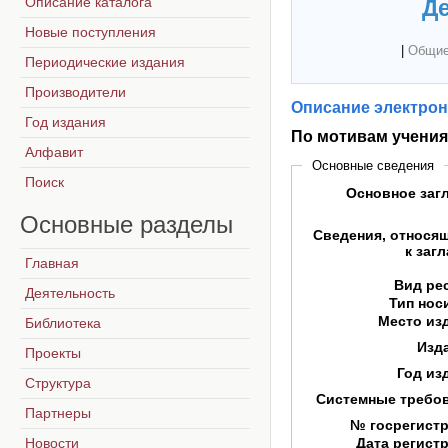
Описание каталога
Де
Новые поступления
|
Общие
Периодические издания
Производители
Описание электрон
Год издания
По мотивам учения
Алфавит
Основные сведения
Поиск
Основное заг
Основные
разделы
Сведения, относя
к заг
Главная
Вид ре
Деятельность
Тип нос
Место из
Библиотека
Изд
Проекты
Год из
Структура
Системные требо
Партнеры
№ госрегист
Новости
Дата регист