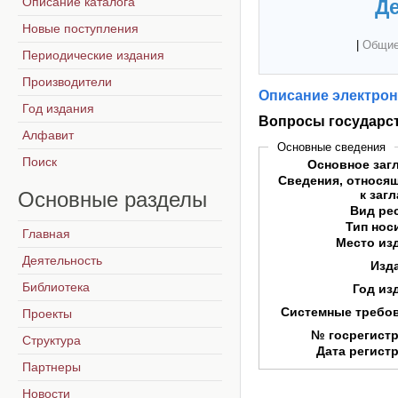
Описание каталога
Де
Новые поступления
|
Общие
Периодические издания
Производители
Описание электрон
Год издания
Вопросы государст
Алфавит
Основные сведения
Поиск
Основное заг
Сведения, относя
Основные
разделы
к заг
Вид ре
Тип нос
Главная
Место из
Деятельность
Изд
Библиотека
Год из
Системные требо
Проекты
№ госрегист
Структура
Дата регист
Партнеры
Новости