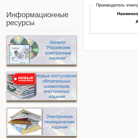
Производитель электр
Информационные
Наимено
ресурсы