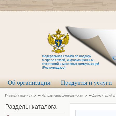
Об организации
Продукты и услуги
Главная страница
⇒
Направление деятельности
⇒
Депозитарий э
Разделы
каталога