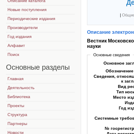
Описание каталога
Де
Новые поступления
|
Общие
Периодические издания
Производители
Описание электрон
Год издания
Вестник Московско
Алфавит
науки
Поиск
Основные сведения
Основное заг
Основные
разделы
Обозначение
Сведения, относя
Главная
к заг
Вид ре
Деятельность
Тип нос
Библиотека
Место из
Изд
Проекты
Год из
Структура
Системные требо
Партнеры
№ госрегист
Новости
Дата регист