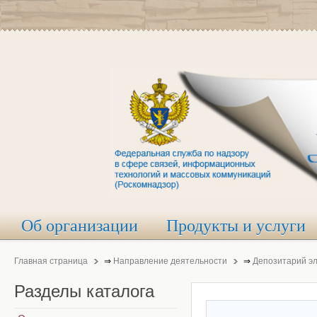
Об организации
Продукты и услуги
Главная страница
⇒
Направление деятельности
⇒
Депозитарий э
Разделы
каталога