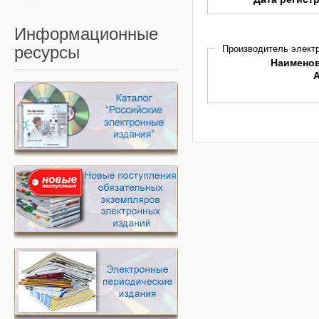
Информационные
ресурсы
Производитель электр
Наимено