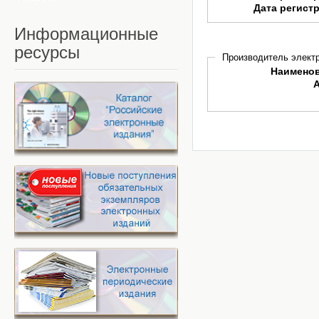
Дата регист
Информационные
ресурсы
Производитель электр
Наимено