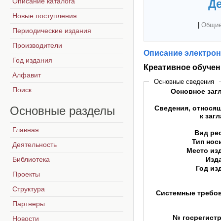
Описание каталога
Де
Новые поступления
|
Общие
Периодические издания
Производители
Описание электрон
Год издания
Креативное обучен
Алфавит
Основные сведения
Поиск
Основное заг
Основные
разделы
Сведения, относя
к заг
Главная
Вид ре
Тип нос
Деятельность
Место из
Библиотека
Изд
Год из
Проекты
Структура
Системные требо
Партнеры
№ госрегист
Новости