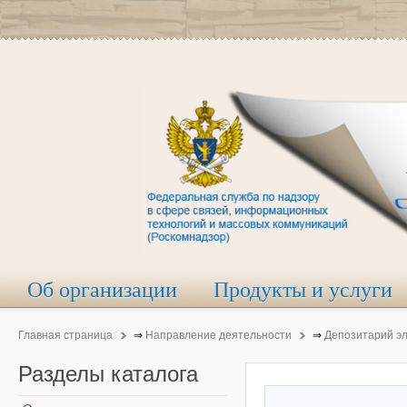
Об организации
Продукты и услуги
Главная страница
⇒
Направление деятельности
⇒
Депозитарий э
Разделы
каталога