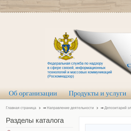
Об организации
Продукты и услуги
Главная страница
⇒
Направление деятельности
⇒
Депозитарий э
Разделы
каталога