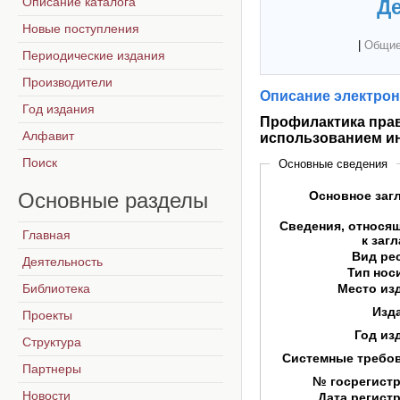
Описание каталога
Де
Новые поступления
|
Общие
Периодические издания
Производители
Описание электрон
Год издания
Профилактика пра
Алфавит
использованием и
Поиск
Основные сведения
Основные
разделы
Основное заг
Сведения, относя
Главная
к заг
Вид ре
Деятельность
Тип нос
Библиотека
Место из
Изд
Проекты
Год из
Структура
Системные требо
Партнеры
№ госрегист
Новости
Дата регист