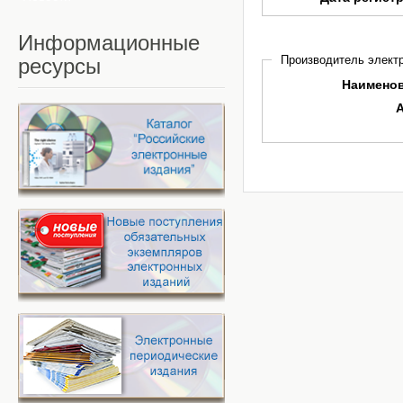
Информационные
Производитель электр
ресурсы
Наимено