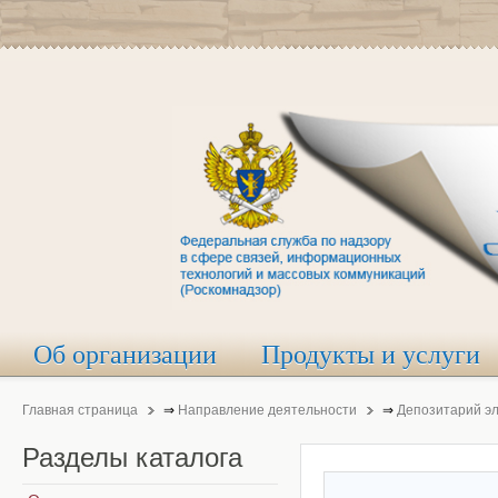
Об организации
Продукты и услуги
Главная страница
⇒
Направление деятельности
⇒
Депозитарий э
Разделы
каталога