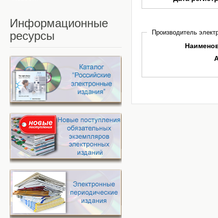
Информационные
Производитель электр
ресурсы
Наимено