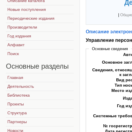
Описание каталога
Де
Новые поступления
|
Общие
Периодические издания
Производители
Описание электрон
Год издания
Управление персон
Алфавит
Основные сведения
Поиск
Авт
Основное заг
Основные
разделы
Сведения, относя
к заг
Главная
Вид ре
Тип нос
Деятельность
Место из
Библиотека
Изд
Проекты
Год из
Структура
Системные требо
Партнеры
№ госрегист
Новости
Дата регист