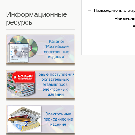
Производитель электр
Информационные
Наимено
ресурсы