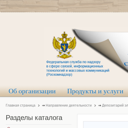
Об организации
Продукты и услуги
Главная страница
⇒
Направление деятельности
⇒
Депозитарий э
Разделы
каталога