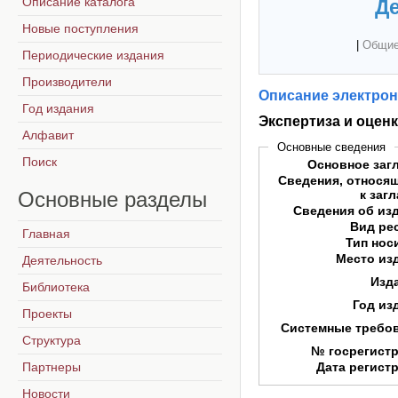
Описание каталога
Де
Новые поступления
|
Общие
Периодические издания
Производители
Описание электрон
Год издания
Экспертиза и оцен
Алфавит
Основные сведения
Поиск
Основное заг
Сведения, относя
Основные
разделы
к заг
Сведения об из
Вид ре
Главная
Тип нос
Место из
Деятельность
Изд
Библиотека
Год из
Проекты
Системные требо
Структура
№ госрегист
Партнеры
Дата регист
Новости