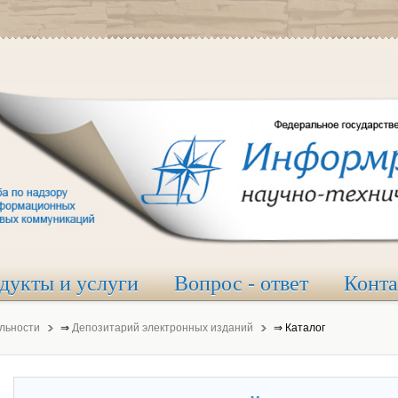
дукты и услуги
Вопрос - ответ
Конт
льности
⇒
Депозитарий электронных изданий
⇒
Каталог