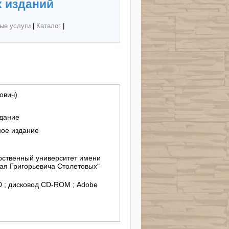
 изданий
ые услуги
|
Каталог
|
ович)
здание
ное издание
ственный университет имени
ая Григорьевича Столетовых"
/10 ; дисковод CD-ROM ; Adobe