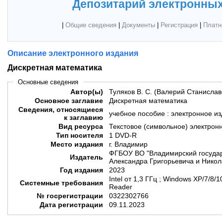
Депозитарий электронных
|
Общие сведения
|
Документы
|
Регистрация
|
Платн
Описание электронного издания
Дискретная математика
Основные сведения
Автор(ы)
Туляков В. С. (Валерий Станислав
Основное заглавие
Дискретная математика
Сведения, относящиеся
учебное пособие : электронное и
к заглавию
Вид ресурса
Текстовое (символьное) электрон
Тип носителя
1 DVD-R
Место издания
г. Владимир
ФГБОУ ВО "Владимирский государ
Издатель
Александра Григорьевича и Никол
Год издания
2023
Intel от 1,3 ГГц ; Windows XP/7/8
Системные требования
Reader
№ госрегистрации
0322302766
Дата регистрации
09.11.2023