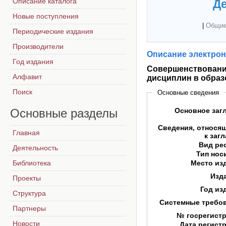
Описание каталога
Де
Новые поступления
|
Общие
Периодические издания
Производители
Описание электрон
Год издания
Совершенствовани
Алфавит
дисциплин в образ
Поиск
Основные сведения
Основные
разделы
Основное заг
Сведения, относя
Главная
к заг
Вид ре
Деятельность
Тип нос
Библиотека
Место из
Изд
Проекты
Год из
Структура
Системные требо
Партнеры
№ госрегист
Новости
Дата регист