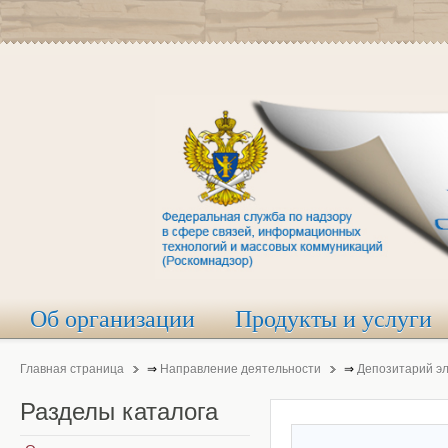
Об организации
Продукты и услуги
Главная страница
⇒
Направление деятельности
⇒
Депозитарий э
Разделы
каталога