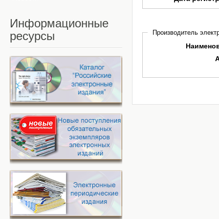
Информационные
Производитель электр
ресурсы
Наимено