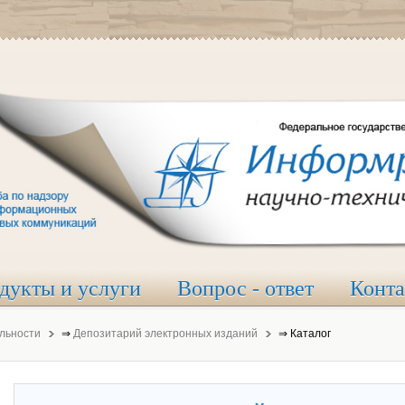
дукты и услуги
Вопрос - ответ
Конт
льности
⇒
Депозитарий электронных изданий
⇒
Каталог