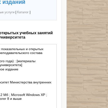
 изданий
ые услуги
|
Каталог
|
 открытых учебных занятий
университета
 показательных и открытых
еподавательского состава
го года) : [материалы
университета]
ное издание
ситет Министерства внутренних
12 Mб ; Microsoft Windows XP ;
lorer 8 и выше