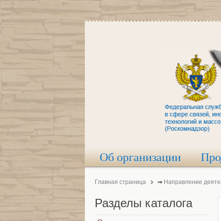
Об организации
Про
Главная страница
⇒
Направление деяте
Разделы
каталога