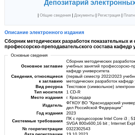
Депозитарий электронных
|
Общие сведения
|
Документы
|
Регистрация
|
Платн
Описание электронного издания
Сборник методических разработок показательных и
профессорско-преподавательского состава кафедр 
Основные сведения
Сборник методических разработок
Основное заглавие
учебных занятий профессорско-пр
кафедр университета
Сведения, относящиеся
(первый семестр 2022/2023 учебно
к заглавию
методических разработок кафедр 
Вид ресурса
Текстовое (символьное) электрон
Тип носителя
1 CD-R
Место издания
г. Краснодар
ФГКОУ ВО "Краснодарский универ
Издатель
дел Российской Федерации"
Год издания
2023
ПК с процессором Intel Core i3 ; 5
Системные требования
SVGA 800x600,16 bit ; Internet Exp
№ госрегистрации
0322302543
Дата регистрации
19.10.2023