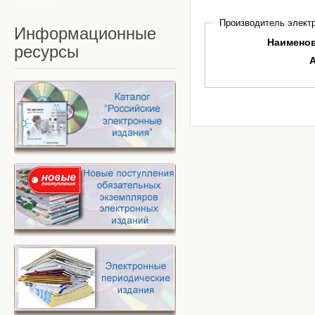
Производитель электр
Информационные
Наимено
ресурсы