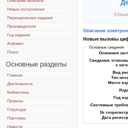
Описание каталога
Де
Новые поступления
|
Общие
Периодические издания
Производители
Описание электрон
Год издания
Новые вызовы цифр
Алфавит
Основные сведения
Поиск
Основное заг
Сведения, относя
Основные
разделы
к заг
Вид ре
Главная
Тип нос
Место из
Деятельность
Изд
Библиотека
Год из
Проекты
Системные требо
Структура
№ госрегист
Дата регист
Партнеры
Новости