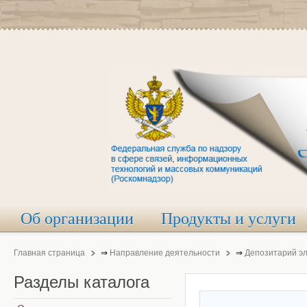
Об организации
Продукты и услуги
Главная страница
⇒
Направление деятельности
⇒
Депозитарий э
Разделы
каталога