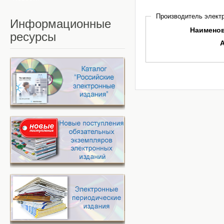
Производитель электр
Информационные
Наимено
ресурсы