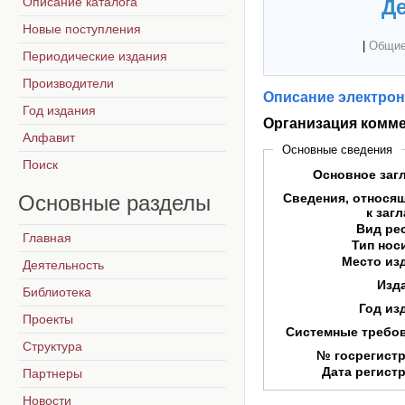
Описание каталога
Де
Новые поступления
|
Общие
Периодические издания
Производители
Описание электрон
Год издания
Организация комме
Алфавит
Основные сведения
Поиск
Основное заг
Основные
разделы
Сведения, относя
к заг
Вид ре
Главная
Тип нос
Место из
Деятельность
Изд
Библиотека
Год из
Проекты
Системные требо
Структура
№ госрегист
Дата регист
Партнеры
Новости