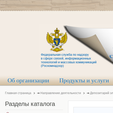
Об организации
Продукты и услуги
Главная страница
⇒
Направление деятельности
⇒
Депозитарий э
Разделы
каталога