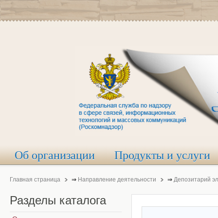
Об организации
Продукты и услуги
Главная страница
⇒
Направление деятельности
⇒
Депозитарий э
Разделы
каталога