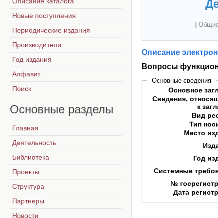
Описание каталога
Де
Новые поступления
|
Общие
Периодические издания
Производители
Описание электрон
Год издания
Вопросы функцион
Алфавит
Основные сведения
Поиск
Основное заг
Сведения, относя
Основные
разделы
к заг
Вид ре
Тип нос
Главная
Место из
Деятельность
Изд
Библиотека
Год из
Системные требо
Проекты
№ госрегист
Структура
Дата регист
Партнеры
Новости