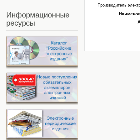
Производитель электр
Информационные
Наимено
ресурсы