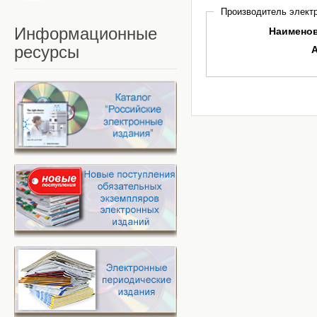
Производитель электр
Информационные
Наимено
ресурсы