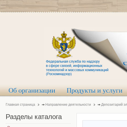
Об организации
Продукты и услуги
Главная страница
⇒
Направление деятельности
⇒
Депозитарий э
Разделы
каталога