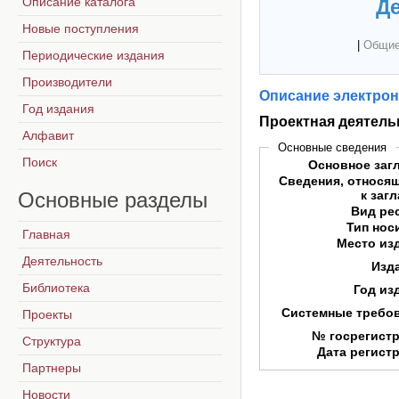
Описание каталога
Де
Новые поступления
|
Общие
Периодические издания
Производители
Описание электрон
Год издания
Проектная деятель
Алфавит
Основные сведения
Поиск
Основное заг
Сведения, относя
Основные
разделы
к заг
Вид ре
Тип нос
Главная
Место из
Деятельность
Изд
Библиотека
Год из
Системные требо
Проекты
№ госрегист
Структура
Дата регист
Партнеры
Новости