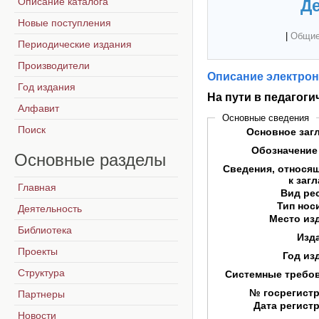
Описание каталога
Де
Новые поступления
|
Общие
Периодические издания
Производители
Описание электрон
Год издания
На пути в педагоги
Алфавит
Основные сведения
Поиск
Основное заг
Обозначение
Основные
разделы
Сведения, относя
к заг
Главная
Вид ре
Тип нос
Деятельность
Место из
Библиотека
Изд
Проекты
Год из
Структура
Системные требо
№ госрегист
Партнеры
Дата регист
Новости