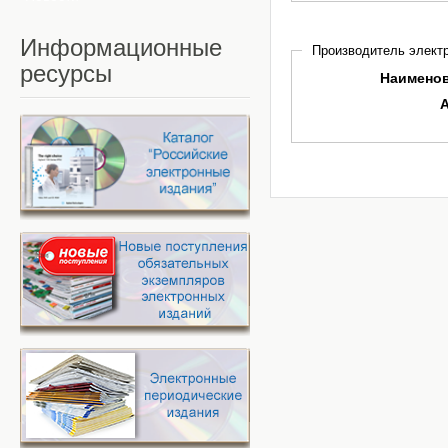
Информационные
Производитель электр
ресурсы
Наимено