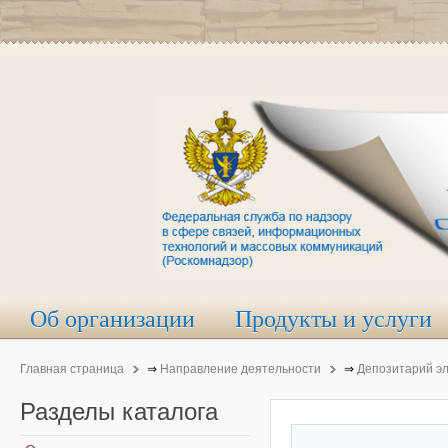
Об организации
Продукты и услуги
Главная страница
⇒
Направление деятельности
⇒
Депозитарий э
Разделы
каталога