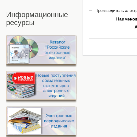
Производитель электр
Информационные
Наимено
ресурсы