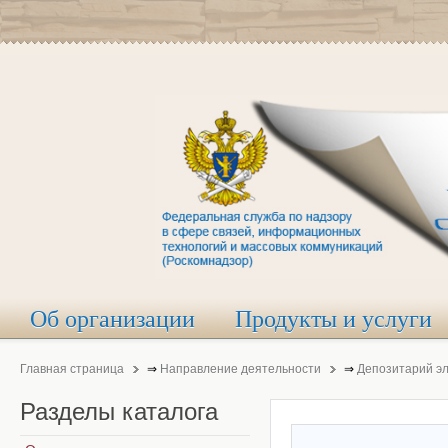
Об организации
Продукты и услуги
Главная страница
⇒
Направление деятельности
⇒
Депозитарий э
Разделы
каталога