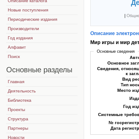
Описание каталога
Де
Новые поступления
|
Общие
Периодические издания
Производители
Описание электрон
Год издания
Мир игры и мир дет
Алфавит
Основные сведения
Поиск
Авт
Основное заг
Основные
разделы
Сведения, относя
к заг
Вид ре
Главная
Тип нос
Место из
Деятельность
Изд
Библиотека
Год из
Проекты
Системные требо
Структура
№ госрегист
Партнеры
Дата регист
Новости