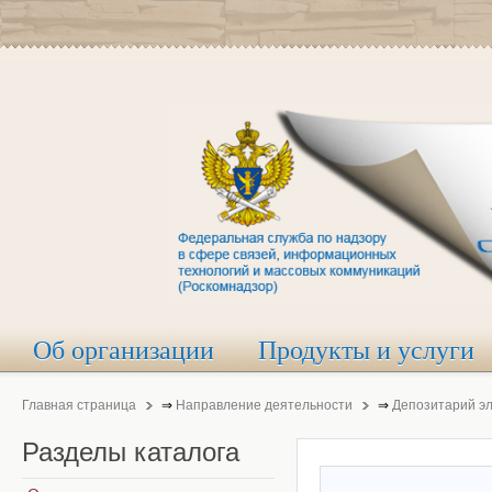
Об организации
Продукты и услуги
Главная страница
⇒
Направление деятельности
⇒
Депозитарий э
Разделы
каталога