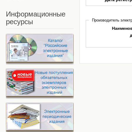
Информационные
ресурсы
Производитель электр
Наимено