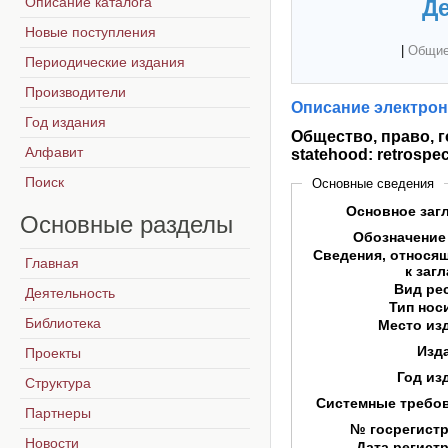
Описание каталога
Де
Новые поступления
|
Общие
Периодические издания
Производители
Описание электрон
Год издания
Общество, право, г
Алфавит
statehood: retrospec
Поиск
Основные сведения
Основное заг
Основные
разделы
Обозначение
Сведения, относя
Главная
к заг
Вид ре
Деятельность
Тип нос
Библиотека
Место из
Изд
Проекты
Год из
Структура
Системные требо
Партнеры
№ госрегист
Новости
Дата регист