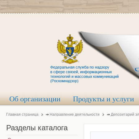
Об организации
Продукты и услуги
Главная страница
⇒
Направление деятельности
⇒
Депозитарий э
Разделы
каталога