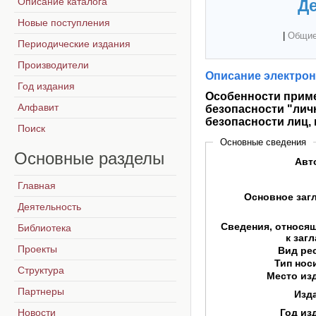
Описание каталога
Де
Новые поступления
|
Общие
Периодические издания
Производители
Описание электрон
Год издания
Особенности прим
Алфавит
безопасности "лич
безопасности лиц,
Поиск
Основные сведения
Основные
разделы
Авт
Главная
Основное заг
Деятельность
Сведения, относя
Библиотека
к заг
Проекты
Вид ре
Тип нос
Структура
Место из
Партнеры
Изд
Новости
Год из