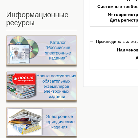
Системные требо
Информационные
№ госрегист
Дата регист
ресурсы
Производитель электр
Наимено