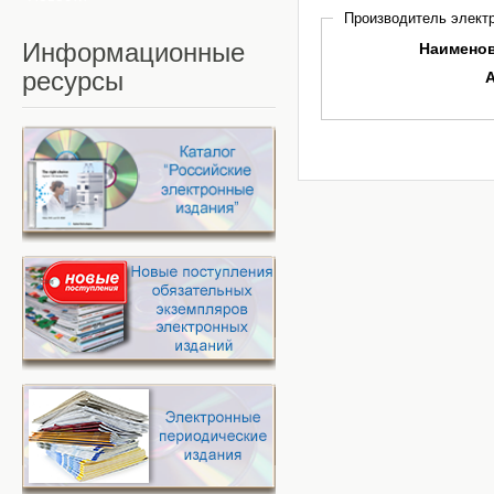
Производитель электр
Информационные
Наимено
ресурсы