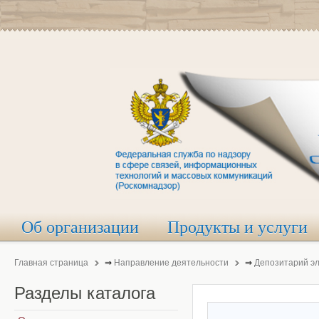
Об организации
Продукты и услуги
Главная страница
⇒
Направление деятельности
⇒
Депозитарий э
Разделы
каталога