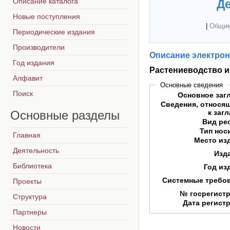
Описание каталога
Де
Новые поступления
|
Общие
Периодические издания
Производители
Описание электрон
Год издания
Растениеводство и
Алфавит
Основные сведения
Поиск
Основное заг
Сведения, относя
Основные
разделы
к заг
Вид ре
Тип нос
Главная
Место из
Деятельность
Изд
Библиотека
Год из
Системные требо
Проекты
№ госрегист
Структура
Дата регист
Партнеры
Новости