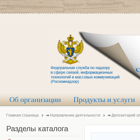
Об организации
Продукты и услуги
Главная страница
⇒
Направление деятельности
⇒
Депозитарий э
Разделы
каталога