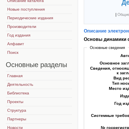
Описание каталога
Де
Новые поступления
|
Общие
Периодические издания
Производители
Описание электрон
Год издания
Основы динамики 
Алфавит
Основные сведения
Поиск
Авт
Основные
разделы
Основное заг
Сведения, относя
к заг
Главная
Вид ре
Тип нос
Деятельность
Место из
Библиотека
Изд
Проекты
Год из
Структура
Системные требо
Партнеры
Новости
№ госрегист