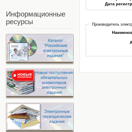
Дата регист
Информационные
ресурсы
Производитель электр
Наимено