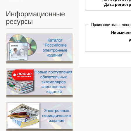
Дата регист
Информационные
ресурсы
Производитель электр
Наимено