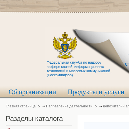
Об организации
Продукты и услуги
Главная страница
⇒
Направление деятельности
⇒
Депозитарий э
Разделы
каталога