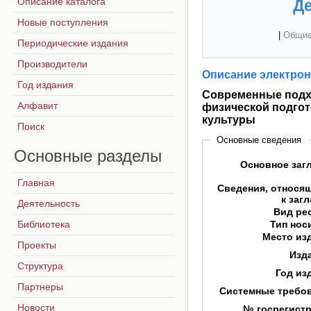
Описание каталога
Де
Новые поступления
|
Общие
Периодические издания
Производители
Описание электрон
Год издания
Современные подхо
Алфавит
физической подгот
культуры
Поиск
Основные сведения
Основные
разделы
Основное заг
Главная
Сведения, относя
к заг
Деятельность
Вид ре
Библиотека
Тип нос
Место из
Проекты
Изд
Структура
Год из
Партнеры
Системные требо
Новости
№ госрегист