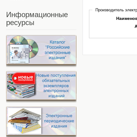
Производитель электр
Информационные
Наимено
ресурсы