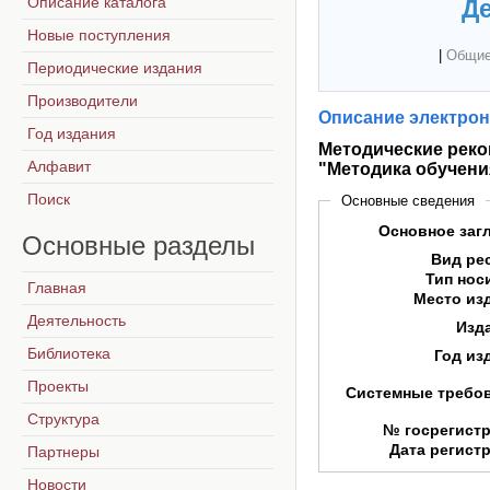
Описание каталога
Де
Новые поступления
|
Общие
Периодические издания
Производители
Описание электрон
Год издания
Методические рек
Алфавит
"Методика обучени
Поиск
Основные сведения
Основное заг
Основные
разделы
Вид ре
Тип нос
Главная
Место из
Деятельность
Изд
Библиотека
Год из
Проекты
Системные требо
Структура
№ госрегист
Дата регист
Партнеры
Новости