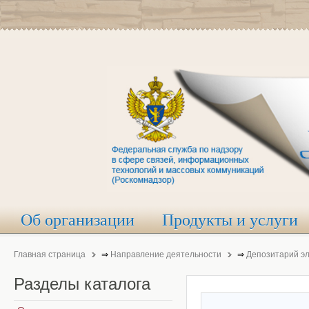
Об организации
Продукты и услуги
Главная страница
⇒
Направление деятельности
⇒
Депозитарий э
Разделы
каталога