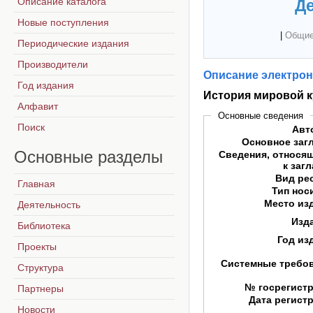
Описание каталога
Де
Новые поступления
|
Общие
Периодические издания
Производители
Описание электрон
Год издания
История мировой 
Алфавит
Основные сведения
Поиск
Авт
Основное заг
Основные
разделы
Сведения, относя
к заг
Вид ре
Главная
Тип нос
Место из
Деятельность
Изд
Библиотека
Год из
Проекты
Системные требо
Структура
№ госрегист
Партнеры
Дата регист
Новости