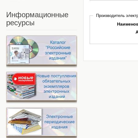
Информационные
Производитель электр
ресурсы
Наимено