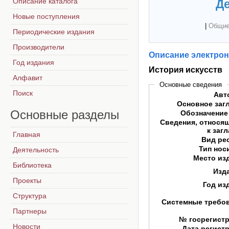
Описание каталога
Де
Новые поступления
|
Общие
Периодические издания
Производители
Описание электрон
Год издания
История искусств
Алфавит
Основные сведения
Поиск
Авт
Основное заг
Основные
разделы
Обозначение
Сведения, относя
к заг
Главная
Вид ре
Тип нос
Деятельность
Место из
Библиотека
Изд
Проекты
Год из
Структура
Системные требо
Партнеры
№ госрегист
Новости
Дата регист