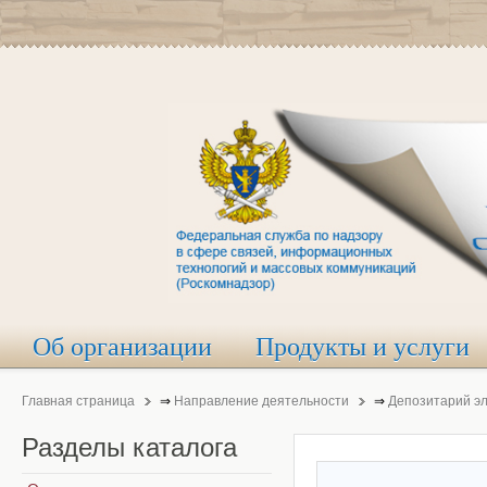
Об организации
Продукты и услуги
Главная страница
⇒
Направление деятельности
⇒
Депозитарий э
Разделы
каталога