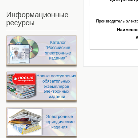
Информационные
ресурсы
Производитель электр
Наимено