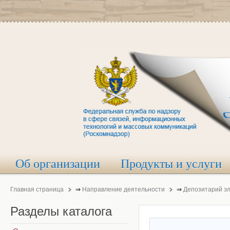
Об организации
Продукты и услуги
Главная страница
⇒
Направление деятельности
⇒
Депозитарий э
Разделы
каталога