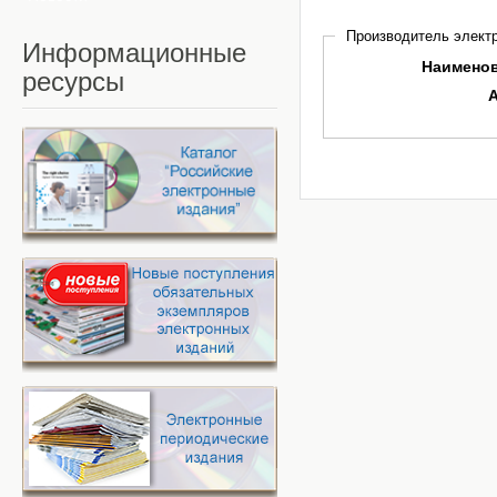
Производитель электр
Информационные
Наимено
ресурсы