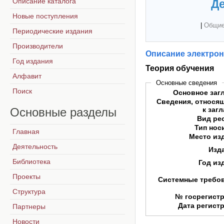
Описание каталога
Де
Новые поступления
|
Общие
Периодические издания
Производители
Описание электрон
Год издания
Теория обучения
Алфавит
Основные сведения
Поиск
Основное заг
Сведения, относя
Основные
разделы
к заг
Вид ре
Тип нос
Главная
Место из
Деятельность
Изд
Библиотека
Год из
Проекты
Системные требо
Структура
№ госрегист
Дата регист
Партнеры
Новости