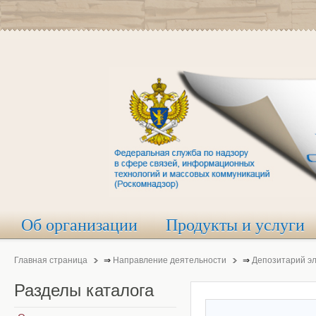
Об организации
Продукты и услуги
Главная страница
⇒
Направление деятельности
⇒
Депозитарий э
Разделы
каталога