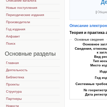
Описание каталога
Де
Новые поступления
|
Общие
Периодические издания
Производители
Описание электрон
Год издания
Теория и практика
Алфавит
Основные сведения
Поиск
Основное заг
Сведения, относя
Основные
разделы
к заг
Вид ре
Тип нос
Главная
Место из
Деятельность
Изд
Библиотека
Год из
Системные требо
Проекты
№ госрегист
Структура
Дата регист
Партнеры
Новости