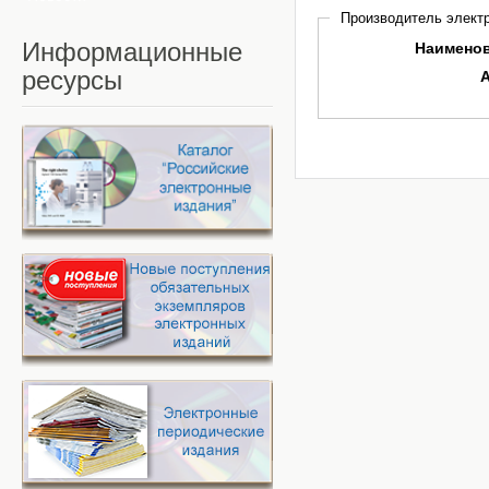
Производитель электр
Информационные
Наимено
ресурсы