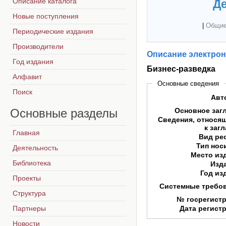
Описание каталога
Де
Новые поступления
|
Общие
Периодические издания
Производители
Описание электрон
Год издания
Бизнес-разведка
Алфавит
Основные сведения
Поиск
Авт
Основные
разделы
Основное заг
Сведения, относя
к заг
Главная
Вид ре
Тип нос
Деятельность
Место из
Библиотека
Изд
Год из
Проекты
Системные требо
Структура
№ госрегист
Партнеры
Дата регист
Новости