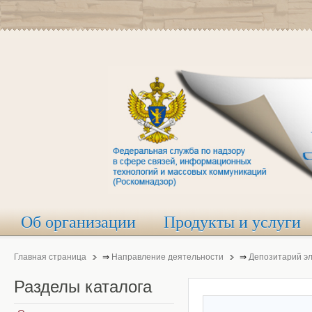
Об организации
Продукты и услуги
Главная страница
⇒
Направление деятельности
⇒
Депозитарий э
Разделы
каталога