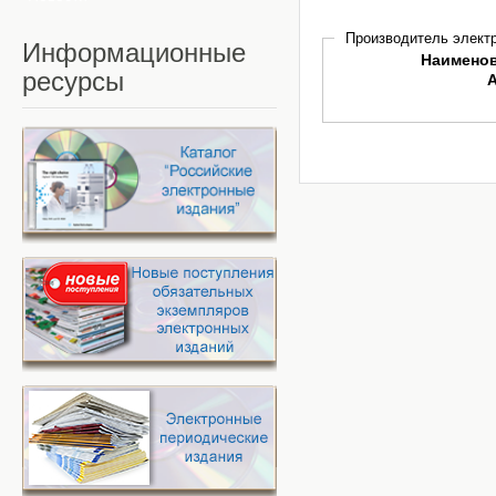
Производитель электр
Информационные
Наимено
ресурсы