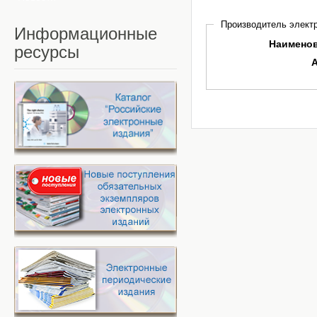
Производитель электр
Информационные
Наимено
ресурсы