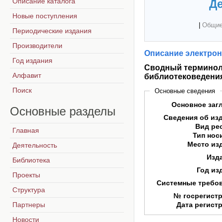
Описание каталога
Де
Новые поступления
|
Общие
Периодические издания
Производители
Описание электрон
Год издания
Сводный терминоло
Алфавит
библиотековедени
Поиск
Основные сведения
Основное заг
Основные
разделы
Сведения об из
Вид ре
Главная
Тип нос
Место из
Деятельность
Изд
Библиотека
Год из
Проекты
Системные требо
Структура
№ госрегист
Партнеры
Дата регист
Новости