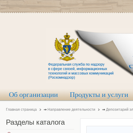
Об организации
Продукты и услуги
Главная страница
⇒
Направление деятельности
⇒
Депозитарий э
Разделы
каталога