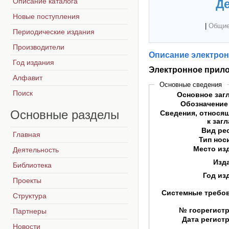
Описание каталога
Де
Новые поступления
|
Общие
Периодические издания
Производители
Описание электрон
Год издания
Электронное прило
Алфавит
Основные сведения
Поиск
Основное заг
Обозначение
Основные
разделы
Сведения, относя
к заг
Вид ре
Главная
Тип нос
Место из
Деятельность
Изд
Библиотека
Год из
Проекты
Системные требо
Структура
№ госрегист
Партнеры
Дата регист
Новости