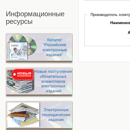
Информационные
Производитель электр
ресурсы
Наимено