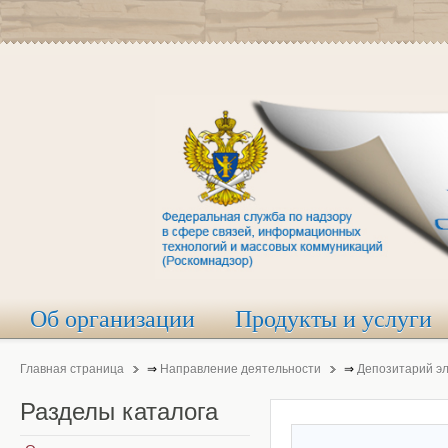
Об организации
Продукты и услуги
Главная страница
⇒
Направление деятельности
⇒
Депозитарий э
Разделы
каталога