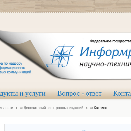
дукты и услуги
Вопрос - ответ
Конт
льности
⇒
Депозитарий электронных изданий
⇒
Каталог