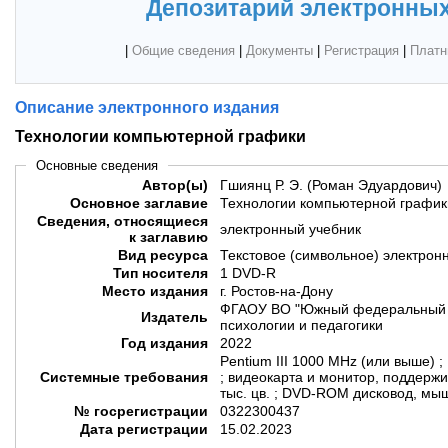
Депозитарий электронных
|
Общие сведения
|
Документы
|
Регистрация
|
Платн
Описание электронного издания
Технологии компьютерной графики
Основные сведения
Автор(ы)
Гшиянц Р. Э. (Роман Эдуардович)
Основное заглавие
Технологии компьютерной график
Сведения, относящиеся
электронный учебник
к заглавию
Вид ресурса
Текстовое (символьное) электрон
Тип носителя
1 DVD-R
Место издания
г. Ростов-на-Дону
ФГАОУ ВО "Южный федеральный у
Издатель
психологии и педагогики
Год издания
2022
Pentium III 1000 MHz (или выше) ;
Системные требования
; видеокарта и монитор, поддер
тыс. цв. ; DVD-ROM дисковод, мыш
№ госрегистрации
0322300437
Дата регистрации
15.02.2023