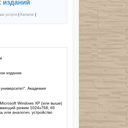
 изданий
ые услуги
|
Каталог
|
и
ное издание
ниверситет". Академия
 Microsoft Windows XP (или выше)
живающий режим 1024х768, 65
ь или аналогич. устройство