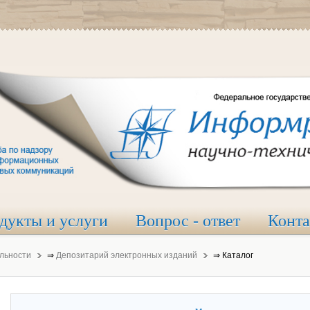
дукты и услуги
Вопрос - ответ
Конт
льности
⇒
Депозитарий электронных изданий
⇒
Каталог