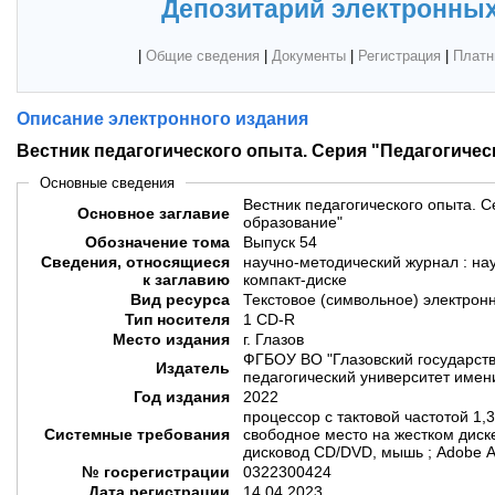
Депозитарий электронных
|
Общие сведения
|
Документы
|
Регистрация
|
Платн
Описание электронного издания
Вестник педагогического опыта. Серия "Педагогичес
Основные сведения
Вестник педагогического опыта. С
Основное заглавие
образование"
Обозначение тома
Выпуск 54
Сведения, относящиеся
научно-методический журнал : на
к заглавию
компакт-диске
Вид ресурса
Текстовое (символьное) электрон
Тип носителя
1 CD-R
Место издания
г. Глазов
ФГБОУ ВО "Глазовский государст
Издатель
педагогический университет имени
Год издания
2022
процессор с тактовой частотой 1,
Системные требования
свободное место на жестком диске
дисковод CD/DVD, мышь ; Adobe A
№ госрегистрации
0322300424
Дата регистрации
14.04.2023