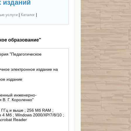
 изданий
ые услуги
|
Каталог
|
кое образование"
ерия "Педагогическое
учное электронное издание на
ное издание
венный инженерно-
 В. Г. Короленко"
3 ГГц и выше ; 256 Мб RAM ;
 4 Мб ; Windows 2000/XP/7/8/10 ;
crobat Reader