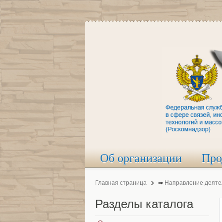
Об организации
Про
Главная страница
⇒
Направление деяте
Разделы
каталога